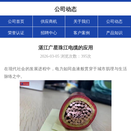
公司动态
公司首页
供应商机
关于我们
公司动态
荣誉认证
招聘中心
客户案例
产品知识
湛江广星珠江电缆的应用
2026-03-05
浏览次数：
395
次
在现代社会的发展进程中，电力如同血液般贯穿于城市肌理与生活
脉络之中。