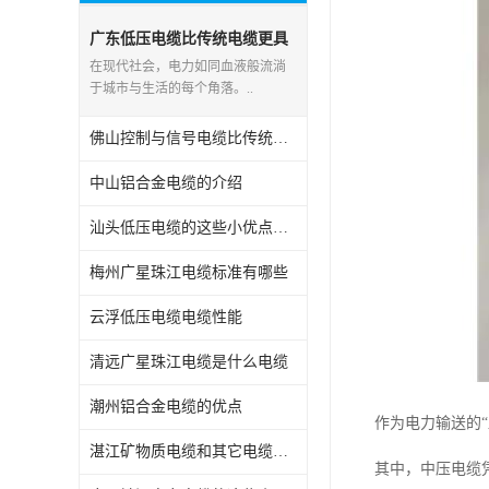
广东低压电缆比传统电缆更具
优势
在现代社会，电力如同血液般流淌
于城市与生活的每个角落。..
佛山控制与信号电缆比传统电缆更具优势
中山铝合金电缆的介绍
汕头低压电缆的这些小优点您都知道吗
梅州广星珠江电缆标准有哪些
云浮低压电缆电缆性能
清远广星珠江电缆是什么电缆
潮州铝合金电缆的优点
作为电力输送的
湛江矿物质电缆和其它电缆比较
其中，中压电缆