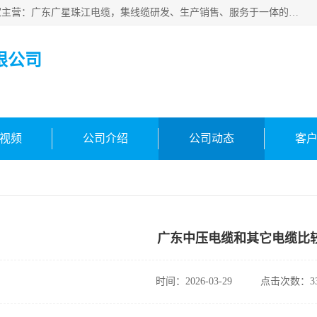
广东广星珠江电缆实业有限公司是一家广东广星珠江电缆厂家主营：广东广星珠江电缆，集线缆研发、生产销售、服务于一体的生产企业。公司自创立以来，确立了“广星珠江电缆，您的一站式采购”的战略发展口号，明确了将广星珠江打造成“线缆产品种类覆盖较广较全、质量较优、服务较好的大型综合性*化生产企业”的发展目标。
限公司
视频
公司介绍
公司动态
客
广东中压电缆和其它电缆比
时间：2026-03-29
点击次数：33