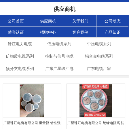
供应商机
公司首页
供应商机
关于我们
公司动态
荣誉认证
招聘中心
客户案例
产品知识
铢江电力电缆
低压电缆系列
中压电缆系列
矿物质电缆系列
控制与信号电缆
铝合金电缆系列
预分支电缆系列
广东广星珠江电
系列
广东电缆厂家
缆
广星珠江电缆有限公司 重量轻 韧性强
广星珠江电缆有限公司 绝缘电阻高 防