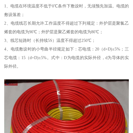
1、电缆在环境温度不低于0℃条件下敷设时，无须预先加温。电缆的
敷设落差；
2、电缆线芯长期允许工作温度不得超过下列规定：外护层是聚氯乙
烯套的电缆为90℃；外护层是聚乙烯套的电缆为80℃；
3、线芯短路时（长持续5S）温度不得超过250℃；
4、电缆敷设时的小弯曲半径规定如下：芯电缆：20（d+D)±5%；三
芯电缆：15（d+D)±5%。式中：D为电缆的实际外径，d为导体的实
际外径。