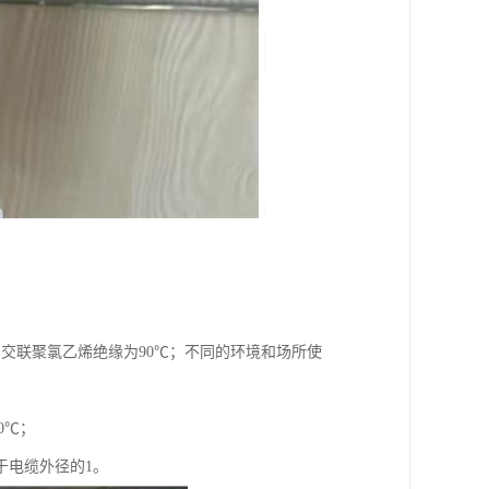
℃，交联聚氯乙烯绝缘为90℃；不同的环境和场所使
0℃；
于电缆外径的1。