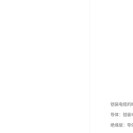
铠装电缆的
导体：铠装
绝缘层：导