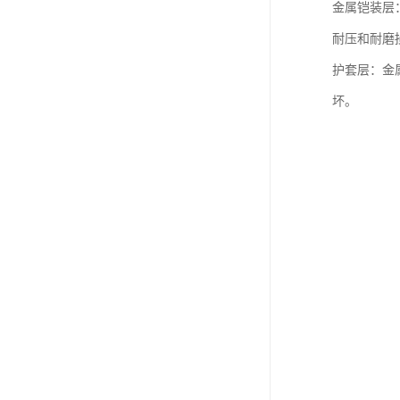
金属铠装层
耐压和耐磨
护套层：金
坏。