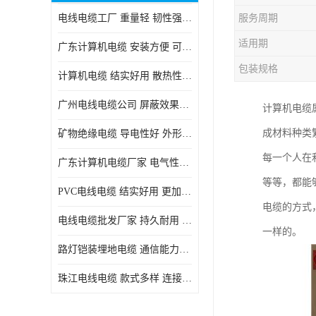
电线电缆工厂 重量轻 韧性强 体积小 连接简单
服务周期
适用期
广东计算机电缆 安装方便 可随意弯曲折叠
包装规格
计算机电缆 结实好用 散热性良好
广州电线电缆公司 屏蔽效果良好 拆卸安装方便
计算机电缆
成材料种类
矿物绝缘电缆 导电性好 外形美观大方
每一个人在
广东计算机电缆厂家 电气性能稳定 外形美观大方
等等，都能
PVC电线电缆 结实好用 更加省时省力
电缆的方式
电线电缆批发厂家 持久耐用 铜芯含量高
一样的。
路灯铠装埋地电缆 通信能力强 受外界干扰小
珠江电线电缆 款式多样 连接可靠安全