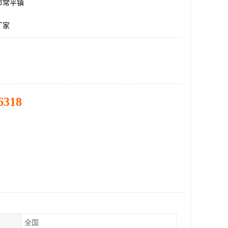
市常平镇
厂家
6318
全国