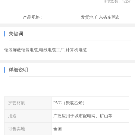
浏览次数：
482
次
产品规格：
发货地:
广东省东莞市
关键词
铠装屏蔽铠装电缆,电线电缆工厂,计算机电缆
详细说明
护套材质
PVC（聚氯乙烯）
用途
广泛应用于城市配电网、矿山等
可售卖地
全国