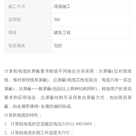
施工方式
现场施工
适用期
36h
用途
建筑工程
包装规格
完好
计算机电缆的屏蔽要求根据不同场合分别采用：分屏蔽(仅对双绞
线，每对双绞线有屏蔽)、总屏蔽(电缆芯线组装后，电缆只有一层总
屏蔽)，次屏蔽+一般屏蔽(包括以上两种结构同时)，根据用户的更高
要求和应用场合，总屏蔽结构可采用复合屏蔽方式，包括两层屏
蔽，由金属带缠绕+金属丝编织组成。
计算机电缆的特性：
1、计算机电缆的交流额定电压(U0/U):300/500V；
2、计算机电缆长期工作温度为70℃；