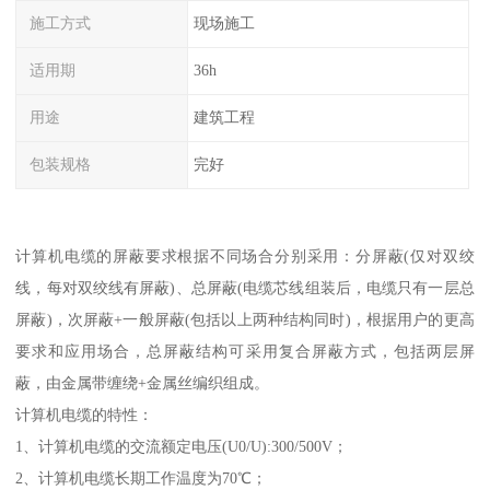
施工方式
现场施工
适用期
36h
用途
建筑工程
包装规格
完好
计算机电缆的屏蔽要求根据不同场合分别采用：分屏蔽(仅对双绞
线，每对双绞线有屏蔽)、总屏蔽(电缆芯线组装后，电缆只有一层总
屏蔽)，次屏蔽+一般屏蔽(包括以上两种结构同时)，根据用户的更高
要求和应用场合，总屏蔽结构可采用复合屏蔽方式，包括两层屏
蔽，由金属带缠绕+金属丝编织组成。
计算机电缆的特性：
1、计算机电缆的交流额定电压(U0/U):300/500V；
2、计算机电缆长期工作温度为70℃；