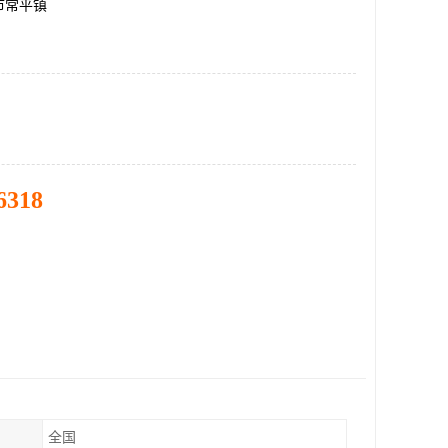
市常平镇
6318
全国