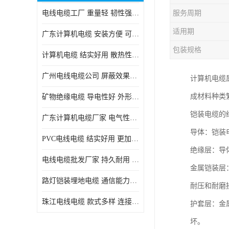
电线电缆工厂 重量轻 韧性强 体积小 连接简单
服务周期
适用期
广东计算机电缆 安装方便 可随意弯曲折叠
包装规格
计算机电缆 结实好用 散热性良好
广州电线电缆公司 屏蔽效果良好 拆卸安装方便
计算机电缆
成材料种类
矿物绝缘电缆 导电性好 外形美观大方
铠装电缆的
广东计算机电缆厂家 电气性能稳定 外形美观大方
导体：铠装
PVC电线电缆 结实好用 更加省时省力
绝缘层：导
电线电缆批发厂家 持久耐用 铜芯含量高
金属铠装层
路灯铠装埋地电缆 通信能力强 受外界干扰小
耐压和耐磨
珠江电线电缆 款式多样 连接可靠安全
护套层：金
坏。