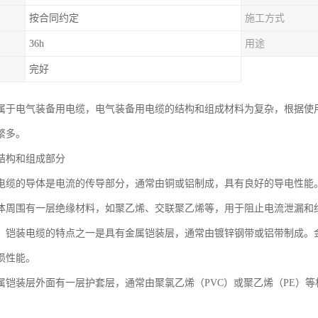
按合同约定
施工方式
36h
用途
完好
属于电气装备用电缆，电气装备用电缆的结构和组成材料为复杂，根据使
繁多。
结构和组成部分
电缆的导体是电流的传导部分，通常由铜或铝制成，具有良好的导电性能
体周围有一层绝缘材料，如聚乙烯、交联聚乙烯等，用于阻止电流泄漏和
：铠装电缆的特点之一是具有金属铠装层，通常由镀锌钢带或铝带制成。
损性能。
属铠装层外面有一层护套层，通常由聚氯乙烯（PVC）或聚乙烯（PE）