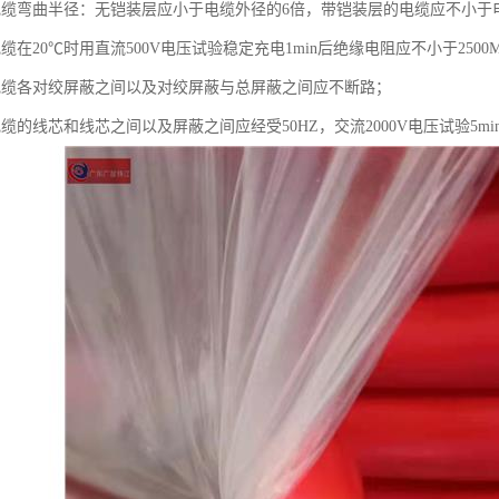
电缆弯曲半径：无铠装层应小于电缆外径的6倍，带铠装层的电缆应不小于
缆在20℃时用直流500V电压试验稳定充电1min后绝缘电阻应不小于2500M
电缆各对绞屏蔽之间以及对绞屏蔽与总屏蔽之间应不断路；
缆的线芯和线芯之间以及屏蔽之间应经受50HZ，交流2000V电压试验5mi